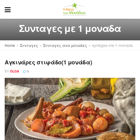
Συνταγες με 1 μοναδα
Home
Συνταγες
Συνταγες ανα μοναδες
syntages-me-1-monada
Αγκινάρες στιφάδο(1 μονάδα)
BY
OLGA
0