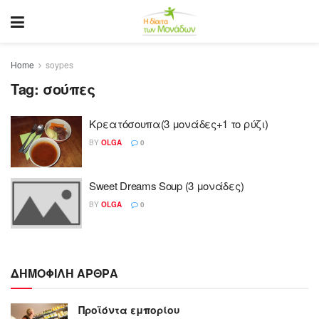
Home
soypes
Tag:
σούπες
Κρεατόσουπα(3 μονάδες+1 το ρύζι)
BY
OLGA
0
Sweet Dreams Soup (3 μονάδες)
BY
OLGA
0
ΔΗΜΟΦΙΛΗ ΑΡΘΡΑ
Προϊόντα εμπορίου