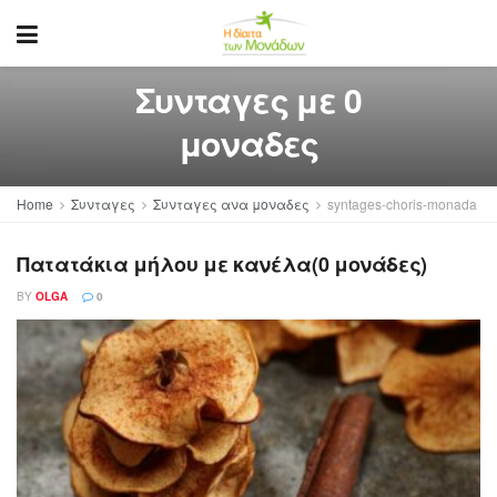
Συνταγες με 0
μοναδες
Home
Συνταγες
Συνταγες ανα μοναδες
syntages-choris-monada
Πατατάκια μήλου με κανέλα(0 μονάδες)
BY
OLGA
0