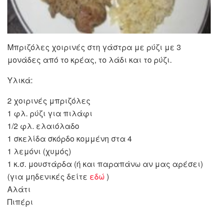
Μπριζόλες χοιρινές στη γάστρα με ρύζι με 3
μονάδες από το κρέας, το λάδι και το ρύζι.
Υλικά:
2 χοιρινές μπριζόλες
1 φλ. ρύζι για πιλάφι
1/2 φλ. ελαιόλαδο
1 σκελίδα σκόρδο κομμένη στα 4
1 λεμόνι (χυμός)
1 κ.σ. μουστάρδα (ή και παραπάνω αν μας αρέσει)
(για μηδενικές δείτε
εδώ
)
Αλάτι
Πιπέρι