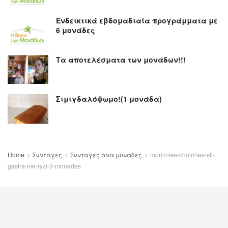
Ενδεικτικά εβδομαδιαία προγράμματα με
6 μονάδες
Τα αποτελέσματα των μονάδων!!!
Σιμιγδαλόψωμο!(1 μονάδα)
Home
Συνταγες
Συνταγες ανα μοναδες
mprizoles-choirines-sti-
gastra-me-ryzi-3-monades