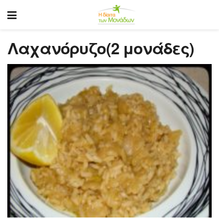
Λαχανόρυζο(2 μονάδες)